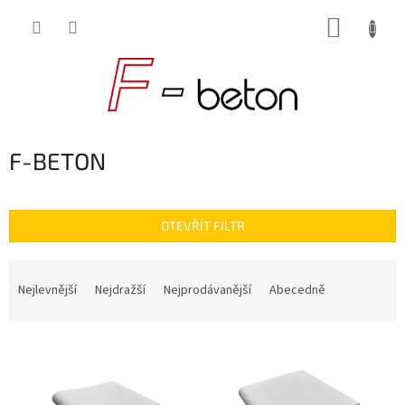
Přejít
NÁKUP
na
obsah
KOŠÍK
F-BETON
OTEVŘÍT FILTR
Ř
a
Nejlevnější
Nejdražší
Nejprodávanější
Abecedně
z
e
V
n
ý
í
p
p