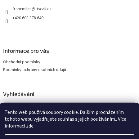
t
v
francmilan
@
tiscali.cz
í
k
y
+420 608 878 649
v
ý
p
i
s
Informace pro vás
u
Obchodní podmínky
Podmínky ochrany osobních údajů
Vyhledávání
HLEDAT
Tento web používá soubory cookie. Dalším procházením
tohoto webu vyjadřujete souhlas s jejich používáním.. Více
informací
zde
.
Vytvořil Shoptet