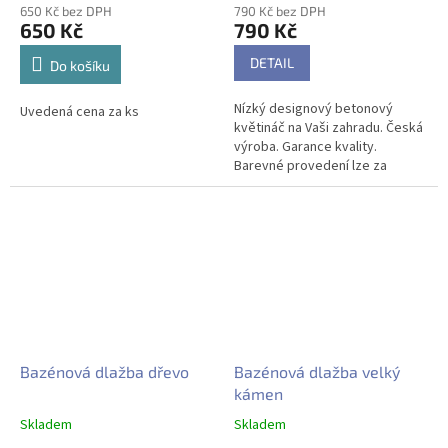
650 Kč bez DPH
790 Kč bez DPH
650 Kč
790 Kč
DETAIL
Do košíku
Nízký designový betonový
Uvedená cena za ks
květináč na Vaši zahradu. Česká
výroba. Garance kvality.
Barevné provedení lze za
příplatek vyrobit podle vašeho
přání. Naše květináče skvěle
odolávají...
Bazénová dlažba dřevo
Bazénová dlažba velký
kámen
Skladem
Skladem