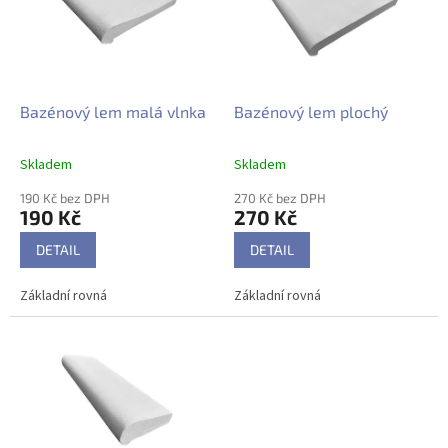
i
r
s
o
p
d
r
u
o
k
d
t
Bazénový lem malá vlnka
Bazénový lem plochý
u
ů
k
Skladem
Skladem
t
ů
190 Kč bez DPH
270 Kč bez DPH
190 Kč
270 Kč
DETAIL
DETAIL
Základní rovná
Základní rovná