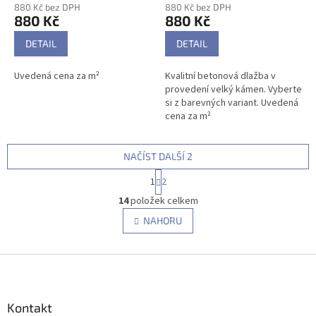
880 Kč bez DPH
880 Kč bez DPH
880 Kč
880 Kč
DETAIL
DETAIL
Uvedená cena za m²
Kvalitní betonová dlažba v
provedení velký kámen. Vyberte
si z barevných variant. Uvedená
cena za m²
NAČÍST DALŠÍ 2
S
1
2
t
O
r
14
položek celkem
v
á
l
NAHORU
n
á
k
d
o
v
Z
a
á
c
á
n
í
p
í
p
a
Kontakt
r