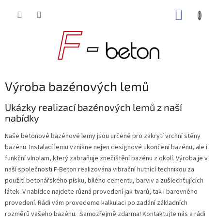
Přejít
NÁKUP
na
obsah
KOŠÍK
Výroba bazénových lemů
Ukázky realizací bazénových lemů z naší
nabídky
Naše betonové bazénové lemy jsou určené pro zakrytí vrchní stěny
bazénu. Instalací lemu vznikne nejen designové ukončení bazénu, ale i
funkční vlnolam, který zabraňuje znečištění bazénu z okolí. V
ýroba je v
naší společnosti F-Beton realizována vibrační hutnící technikou za
použití betonářského písku, bílého cementu, barviv a zušlechťujících
látek. V nabídce najdete různá provedení jak tvarů, tak i barevného
provedení. Rádi vám provedeme kalkulaci po zadání základních
rozměrů vašeho bazénu. Samozřejmě zdarma! Kontaktujte nás a rádi