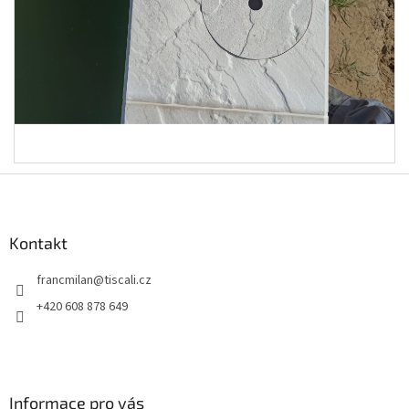
Z
á
p
a
Kontakt
t
francmilan
@
tiscali.cz
í
+420 608 878 649
Informace pro vás